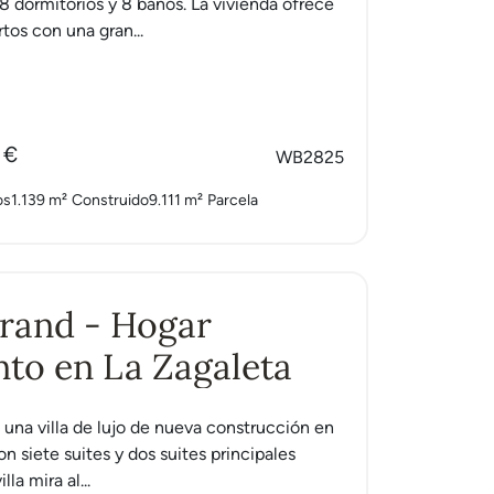
8 dormitorios y 8 baños. La vivienda ofrece
tos con una gran...
 €
WB2825
os
1.139 m²
Construido
9.111 m²
Parcela
Grand - Hogar
to en La Zagaleta
s una villa de lujo de nueva construcción en
n siete suites y dos suites principales
lla mira al...