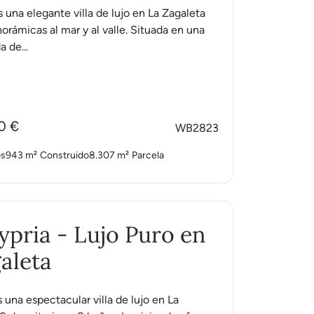
s una elegante villa de lujo en La Zagaleta
orámicas al mar y al valle. Situada en una
a de...
0 €
WB2823
os
943 m²
Construido
8.307 m²
Parcela
Cypria - Lujo Puro en
aleta
s una espectacular villa de lujo en La