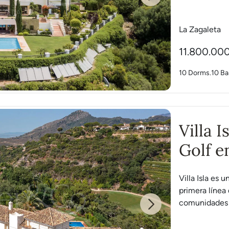
Next
La Zagaleta
11.800.00
10 Dorms.
10 B
Villa 
Golf e
Villa Isla es 
primera línea 
comunidades p
Next