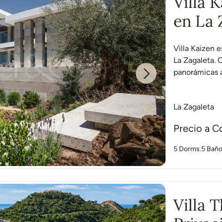
Villa 
en La 
Villa Kaizen e
La Zagaleta. O
panorámicas a
Next
La Zagaleta
Precio a C
5 Dorms.
5 Bañ
Villa 