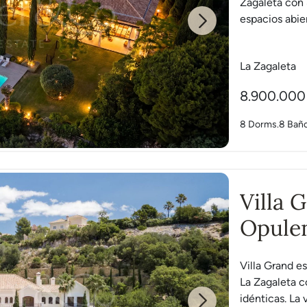
Zagaleta con 
espacios abier
Next
La Zagaleta
8.900.000
8 Dorms.
8 Bañ
Villa 
Opulen
Villa Grand e
La Zagaleta co
idénticas. La vi