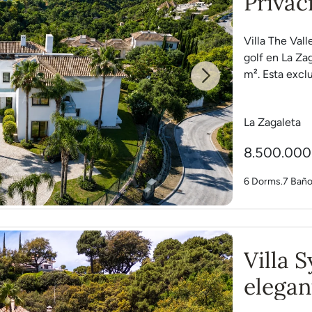
Privac
Villa The Val
golf en La Za
m². Esta exclu
Next
La Zagaleta
8.500.000
6 Dorms.
7 Bañ
Villa 
elegan