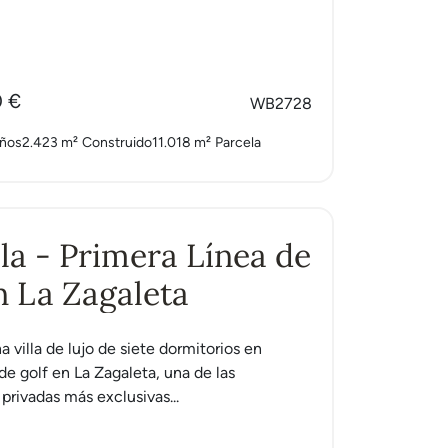
0 €
WB2728
años
2.423 m²
Construido
11.018 m²
Parcela
Isla - Primera Línea de
n La Zagaleta
una villa de lujo de siete dormitorios en
de golf en La Zagaleta, una de las
rivadas más exclusivas...