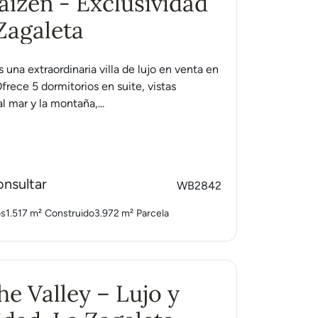
Kaizen - Exclusividad
Zagaleta
s una extraordinaria villa de lujo en venta en
frece 5 dormitorios en suite, vistas
l mar y la montaña,...
onsultar
WB2842
os
1.517 m²
Construido
3.972 m²
Parcela
The Valley – Lujo y