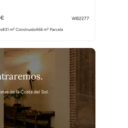
 €
WB2277
os
831 m²
Construido
466 m²
Parcela
ontraremos.
nas de la Costa del Sol.