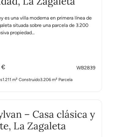
idad, La Zagaleta
ley es una villa moderna en primera línea de
galeta situada sobre una parcela de 3.200
siva propiedad...
 €
WB2839
os
1.211 m²
Construido
3.206 m²
Parcela
Sylvan – Casa clásica y
te, La Zagaleta