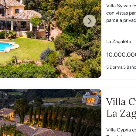
Villa Sylvan e
con vistas pan
parcela privad
Next
La Zagaleta
10.000.00
5 Dorms.
5 Bañ
Villa 
La Zag
Villa Cypria e