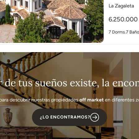
La Zagaleta
6.250.000
7 Dorms.
7 Bañ
r de tus sueños existe, la enc
para descubrir nuestras propiedades
off market
en diferentes zo
¿LO ENCONTRAMOS?