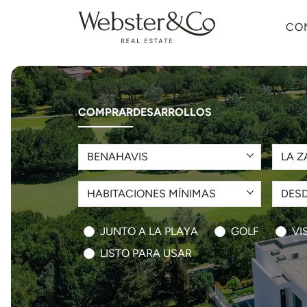
CO
COMPRAR
DESARROLLOS
BENAHAVIS
LA Z
HABITACIONES MÍNIMAS
DESD
JUNTO A LA PLAYA
GOLF
VI
LISTO PARA USAR