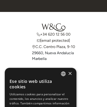
+34 620 12 56 00
[email protected]
C.C. Centro Plaza, 9-10
29660, Nueva Andalucía
Marbella
Comprar
×
Vender
Ese sitio web utiliza
ENGLISH
cookies
Invertir
ESPAÑOL
Sobre nosotros
Utilizamos cookies para personalizar el
contenido, los anuncios y analizar nuestro
Áreas
tráfico. También compartimos información