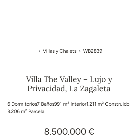
Villas y Chalets
WB2839
Villa The Valley – Lujo y
Privacidad, La Zagaleta
6
Dormitorios
7
Baños
991 m²
Interior
1.211 m²
Construido
3.206 m²
Parcela
8.500.000 €