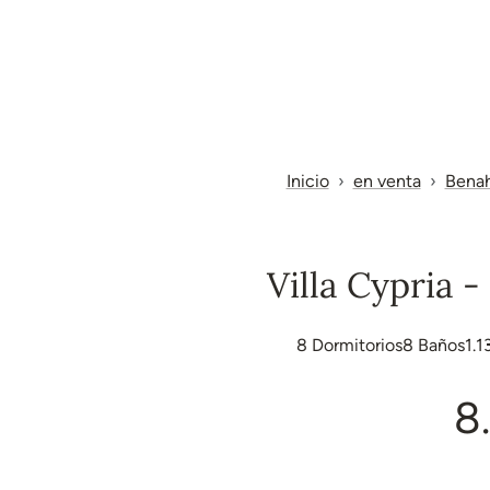
Inicio
en venta
Benah
Villa Cypria 
8
Dormitorios
8
Baños
1.1
8