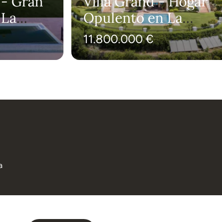
 - Gran
Villa Grand - Hogar
 La
Opulento en La
Zagaleta
11.800.000 €
a