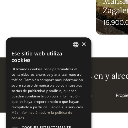
Villa The Valley – Lujo
Mansió
y Privacidad, La
Zagale
Zagaleta
Oport
8.500.000 €
15.900.
×
Ese sitio web utiliza
ENGLISH
cookies
ESPAÑOL
Utilizamos cookies para personalizar el
Áreas populares en y alre
contenido, los anuncios y analizar nuestro
tráfico. También compartimos información
sobre su uso de nuestro sitio con nuestros
socios de publicidad y análisis, quienes
Propiedades en La Zagaleta
Propi
pueden combinarla con otra información
que les haya proporcionado o que hayan
recopilado a partir del uso de sus servicios.
Más información sobre la política de
cookies
COOKIES ESTRICTAMENTE