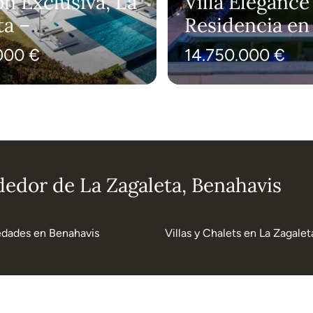
n Exclusiva, La
Villa Elegance
ta –
Residencia en
unidad Única
Zagaleta
000 €
14.750.000 €
dedor de La Zagaleta, Benahavis
edades en Benahavis
Villas y Chalets en La Zagalet