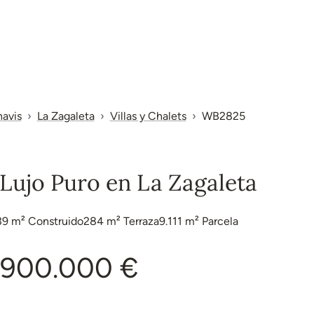
avis
La Zagaleta
Villas y Chalets
WB2825
- Lujo Puro en La Zagaleta
39 m²
Construido
284 m²
Terraza
9.111 m²
Parcela
.900.000 €