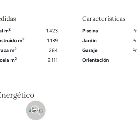
didas
Características
2
al m
1.423
Piscina
Pr
2
struido m
1.139
Jardín
Pr
2
raza m
284
Garaje
Pr
2
cela m
9.111
Orientación
Energético