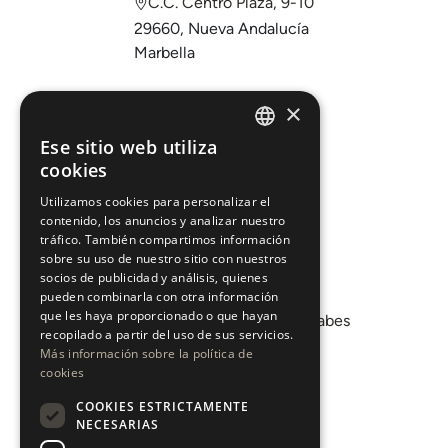
C.C. Centro Plaza, 9-10
29660, Nueva Andalucía
Marbella
Comprar
×
Vender
Ese sitio web utiliza
ENGLISH
cookies
Invertir
ESPAÑOL
Sobre nosotros
Utilizamos cookies para personalizar el
contenido, los anuncios y analizar nuestro
Áreas
tráfico. También compartimos información
sobre su uso de nuestro sitio con nuestros
socios de publicidad y análisis, quienes
Promociones
pueden combinarla con otra información
que les haya proporcionado o que hayan
Departamento de Mercados Árabes
recopilado a partir del uso de sus servicios.
Blog
Más información sobre la política de
cookies
COOKIES ESTRICTAMENTE
CONTACTO
NECESARIAS