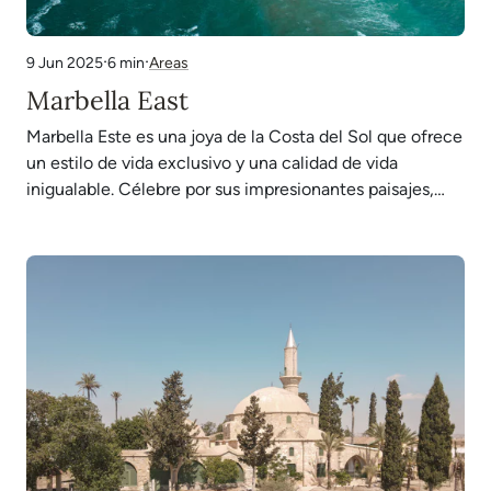
·
·
6 min
Areas
9 Jun 2025
Marbella East
Marbella Este es una joya de la Costa del Sol que ofrece
un estilo de vida exclusivo y una calidad de vida
inigualable. Célebre por sus impresionantes paisajes,
playas de ensueño y una amplia gama de servicios de
lujo, Marbella Este se ha consolidado como un oasis en
el que…