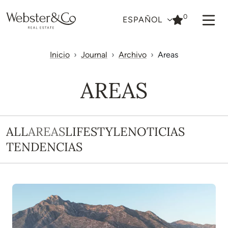
0
ESPAÑOL
Inicio
Journal
Archivo
Areas
AREAS
ALL
AREAS
LIFESTYLE
NOTICIAS
TENDENCIAS