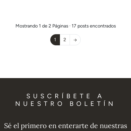
clima o las oportunidades inmobiliarias han propiciado
su auge. Sin embargo, hay una zona de la localidad que
destaca sobre el resto:…
Mostrando 1 de 2 Páginas · 17 posts encontrados
1
2
SUSCRÍBETE A
NUESTRO BOLETÍN
Sé el primero en enterarte de nuestras