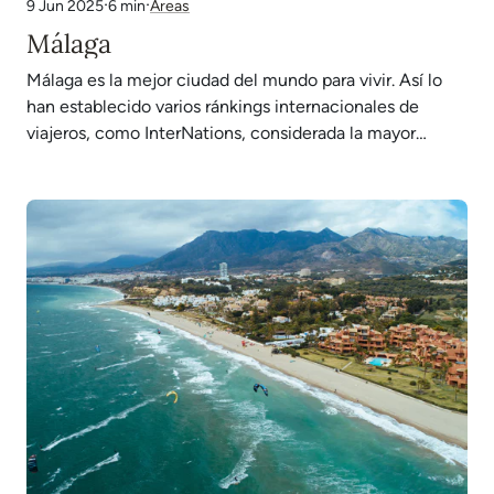
·
·
6 min
Areas
9 Jun 2025
Málaga
Málaga es la mejor ciudad del mundo para vivir. Así lo
han establecido varios ránkings internacionales de
viajeros, como InterNations, considerada la mayor
comunidad mundial de personas que viven y trabajan en
el extranjero. Para dar fe de ello, durante los últimos
años muchas empresas tecnológicas y multinacionales
han abierto…