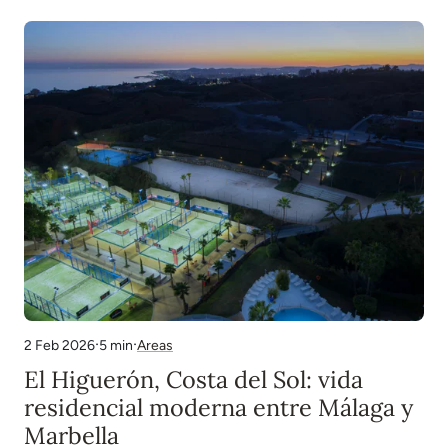
vistas panorámicas al Mediterráneo, Sierra Blanca atrae
de forma constante a compradores que buscan…
·
·
5 min
Areas
2 Feb 2026
El Higuerón, Costa del Sol: vida
residencial moderna entre Málaga y
Marbella