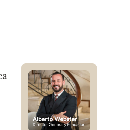
ca
Alberto Webster
Director General y Fundador