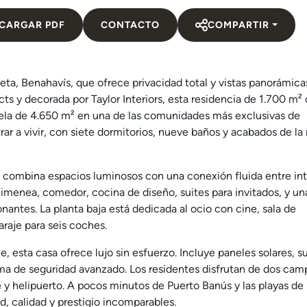
CARGAR PDF
CONTACTO
COMPARTIR
ta, Benahavís, que ofrece privacidad total y vistas panorámicas
ts y decorada por Taylor Interiors, esta residencia de 1.700 m²
cela de 4.650 m² en una de las comunidades más exclusivas de
rar a vivir, con siete dormitorios, nueve baños y acabados de la
nda combina espacios luminosos con una conexión fluida entre int
himenea, comedor, cocina de diseño, suites para invitados, y un
nantes. La planta baja está dedicada al ocio con cine, sala de
araje para seis coches.
, esta casa ofrece lujo sin esfuerzo. Incluye paneles solares, s
ema de seguridad avanzado. Los residentes disfrutan de dos cam
 y helipuerto. A pocos minutos de Puerto Banús y las playas de
d, calidad y prestigio incomparables.