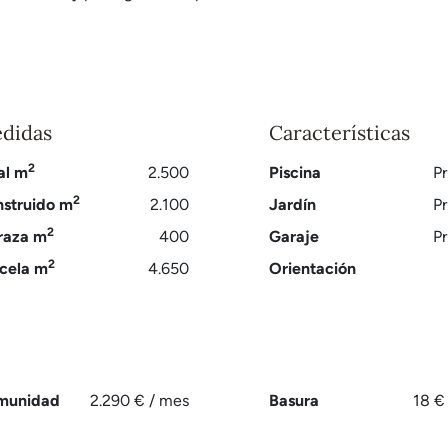
didas
Características
2
al m
2.500
Piscina
Pr
2
struido m
2.100
Jardín
Pr
2
raza m
400
Garaje
Pr
2
cela m
4.650
Orientación
munidad
2.290 € / mes
Basura
18 €