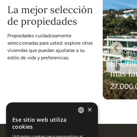
La mejor selección
de propiedades
Propiedades cuidadosamente
seleccionadas para usted: explore otras
viviendas que puedan ajustarse a su
LA ZAGALETA, BENAHAVIS
LA ZAGALE
estilo de vida y preferencias.
Villa Palmera - Lujo y
El Únic
Seguridad en La
más fa
Zagaleta
Zagale
9.400.000 €
27.000.
×
Ese sitio web utiliza
ENGLISH
cookies
ESPAÑOL
Utilizamos cookies para personalizar el