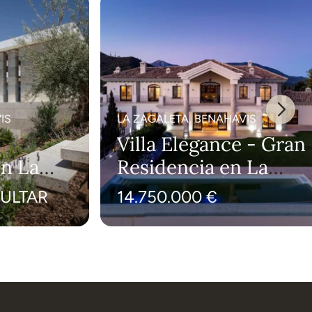
IS
LA ZAGALETA, BENAHAVIS
Villa Elegance - Gran
en La
Residencia en La
Zagaleta
ULTAR
14.750.000 €