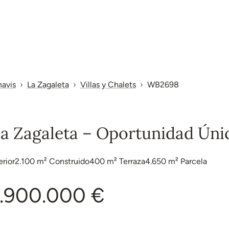
avis
La Zagaleta
Villas y Chalets
WB2698
La Zagaleta – Oportunidad Úni
erior
2.100 m²
Construido
400 m²
Terraza
4.650 m²
Parcela
.900.000 €