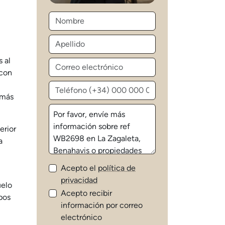
 al
 con
 más
erior
a
Acepto el
política de
privacidad
uelo
Acepto recibir
pos
información por correo
electrónico