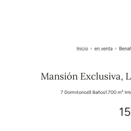
Inicio
en venta
Benah
Mansión Exclusiva, 
7
Dormitorios
9
Baños
1.700 m²
Int
15