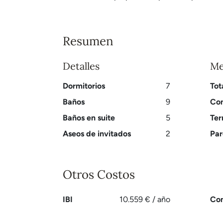
Resumen
Detalles
Me
Dormitorios
7
Tot
Baños
9
Con
Baños en suite
5
Ter
Aseos de invitados
2
Par
Otros Costos
IBI
10.559 € / año
Co