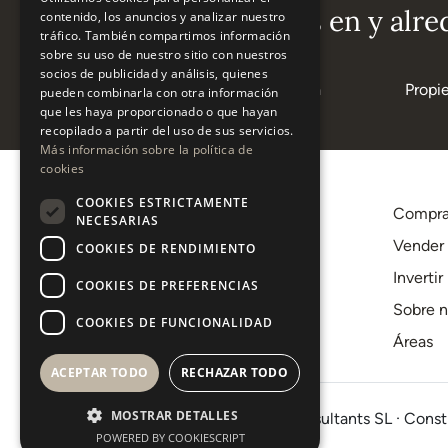
Áreas populares en y alre
contenido, los anuncios y analizar nuestro
tráfico. También compartimos información
sobre su uso de nuestro sitio con nuestros
socios de publicidad y análisis, quienes
Propiedades en La Zagaleta
Propi
pueden combinarla con otra información
que les haya proporcionado o que hayan
recopilado a partir del uso de sus servicios.
Más información sobre la política de
cookies
COOKIES ESTRICTAMENTE
Compra
NECESARIAS
+34 620 12 56 00
Vender
COOKIES DE RENDIMIENTO
[email protected]
Invertir
COOKIES DE PREFERENCIAS
C.C. Centro Plaza, 9-10
Sobre n
29660, Nueva Andalucía
COOKIES DE FUNCIONALIDAD
Áreas
Marbella
ACEPTAR TODO
RECHAZAR TODO
MOSTRAR DETALLES
© 2026 · West Property Consultants SL · Const
POWERED BY COOKIESCRIPT