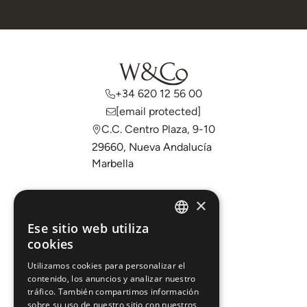
+34 620 12 56 00
[email protected]
C.C. Centro Plaza, 9-10
29660, Nueva Andalucía
Marbella
Comprar
×
Vender
Ese sitio web utiliza
ENGLISH
cookies
Invertir
ESPAÑOL
Sobre nosotros
Utilizamos cookies para personalizar el
contenido, los anuncios y analizar nuestro
Áreas
tráfico. También compartimos información
sobre su uso de nuestro sitio con nuestros