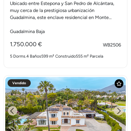
Ubicado entre Estepona y San Pedro de Alcántara,
muy cerca de la prestigiosa urbanización
Guadalmina, este enclave residencial en Monte
Biarritz es un auténtico refugio...
Guadalmina Baja
1.750.000 €
WB2506
5 Dorms.
4 Baños
599 m²
Construido
555 m²
Parcela
Vendido
Previous
Next