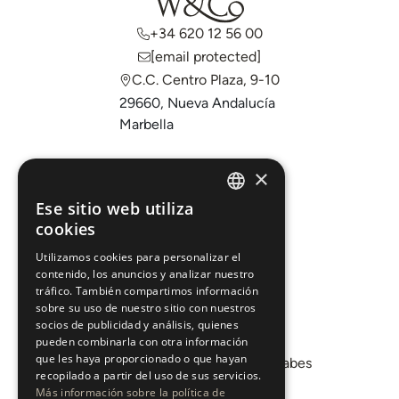
+34 620 12 56 00
[email protected]
C.C. Centro Plaza, 9-10
29660, Nueva Andalucía
Marbella
Comprar
×
Vender
Ese sitio web utiliza
ENGLISH
cookies
Invertir
ESPAÑOL
Sobre nosotros
Utilizamos cookies para personalizar el
contenido, los anuncios y analizar nuestro
Áreas
tráfico. También compartimos información
sobre su uso de nuestro sitio con nuestros
socios de publicidad y análisis, quienes
Promociones
pueden combinarla con otra información
que les haya proporcionado o que hayan
Departamento de Mercados Árabes
recopilado a partir del uso de sus servicios.
Blog
Más información sobre la política de