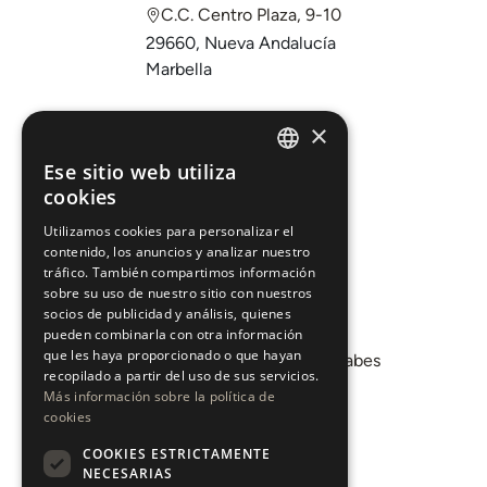
C.C. Centro Plaza, 9-10
29660, Nueva Andalucía
Marbella
Comprar
×
Vender
Ese sitio web utiliza
ENGLISH
cookies
Invertir
ESPAÑOL
Sobre nosotros
Utilizamos cookies para personalizar el
contenido, los anuncios y analizar nuestro
Áreas
tráfico. También compartimos información
sobre su uso de nuestro sitio con nuestros
socios de publicidad y análisis, quienes
Promociones
pueden combinarla con otra información
que les haya proporcionado o que hayan
Departamento de Mercados Árabes
recopilado a partir del uso de sus servicios.
Blog
Más información sobre la política de
cookies
COOKIES ESTRICTAMENTE
CONTACTO
NECESARIAS