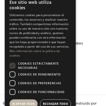
Ese sitio web utiliza
ENGLISH
cookies
Invertir
ESPAÑOL
Sobre nosotros
Utilizamos cookies para personalizar el
contenido, los anuncios y analizar nuestro
Áreas
tráfico. También compartimos información
sobre su uso de nuestro sitio con nuestros
socios de publicidad y análisis, quienes
Promociones
pueden combinarla con otra información
que les haya proporcionado o que hayan
Departamento de Mercados Árabes
recopilado a partir del uso de sus servicios.
Blog
Más información sobre la política de
cookies
COOKIES ESTRICTAMENTE
CONTACTO
NECESARIAS
COOKIES DE RENDIMIENTO
Instagram
Youtube
COOKIES DE PREFERENCIAS
LinkedIn
COOKIES DE FUNCIONALIDAD
© 2026 · West Property Consultants SL · Construido por
ACEPTAR TODO
RECHAZAR TODO