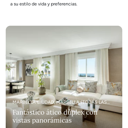
a su estilo de vida y preferencias.
MARBELLA CIUDAD, MARBELLA (TODAS LAS
ÁREAS)
Fantástico ático dúplex con
vistas panorámicas