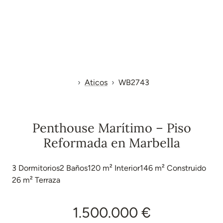
Aticos
WB2743
Penthouse Marítimo – Piso
Reformada en Marbella
3
Dormitorios
2
Baños
120 m²
Interior
146 m²
Construido
26 m²
Terraza
1.500.000 €