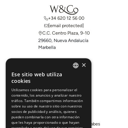
+34 620 12 56 00
[email protected]
C.C. Centro Plaza, 9-10
29660, Nueva Andalucía
Marbella
Comprar
×
Vender
Ese sitio web utiliza
ENGLISH
cookies
Invertir
ESPAÑOL
Sobre nosotros
Utilizamos cookies para personalizar el
contenido, los anuncios y analizar nuestro
Áreas
tráfico. También compartimos información
sobre su uso de nuestro sitio con nuestros
socios de publicidad y análisis, quienes
Promociones
pueden combinarla con otra información
que les haya proporcionado o que hayan
Departamento de Mercados Árabes
recopilado a partir del uso de sus servicios.