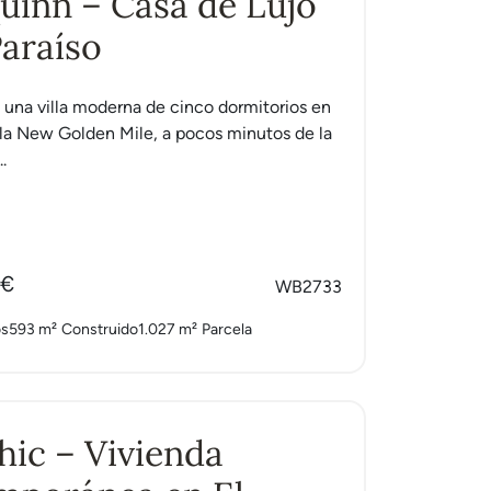
Quinn – Casa de Lujo
Paraíso
s una villa moderna de cinco dormitorios en
n la New Golden Mile, a pocos minutos de la
.
 €
WB2733
os
593 m²
Construido
1.027 m²
Parcela
Chic – Vivienda