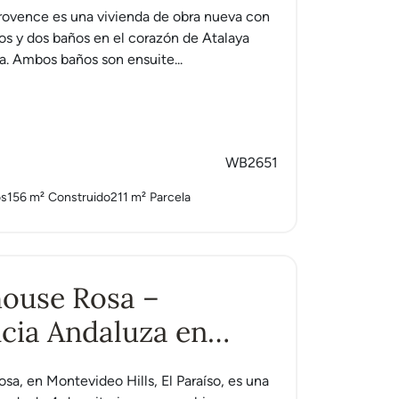
a
ovence es una vivienda de obra nueva con
ios y dos baños en el corazón de Atalaya
a. Ambos baños son ensuite...
WB2651
os
156 m²
Construido
211 m²
Parcela
ouse Rosa –
cia Andaluza en
ona
a, en Montevideo Hills, El Paraíso, es una