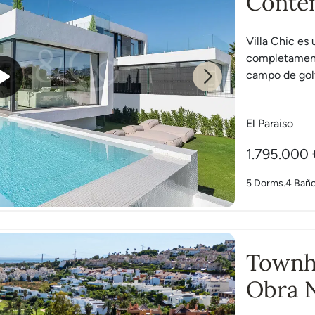
Conte
Parais
Villa Chic es
completamente
campo de golf
Next
El Paraiso
1.795.000 
5 Dorms.
4 Bañ
Townh
Obra N