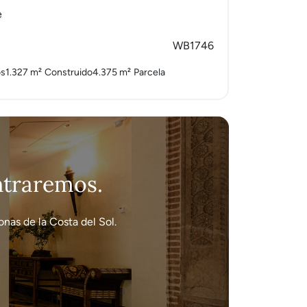
e
WB1746
os
1.327 m²
Construido
4.375 m²
Parcela
ontraremos.
nas de la Costa del Sol.