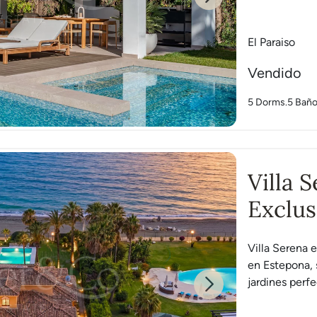
Benah
Next
El Paraiso
Vendido
5 Dorms.
5 Bañ
Villa 
Exclus
Villa Serena 
en Estepona, 
jardines perf
Next