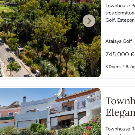
Atalay
Townhouse Pr
tres dormitor
Golf, Estepon
Next
Atalaya Golf
745.000 €
3 Dorms.
2 Bañ
Townh
Elegan
Estep
Townhouse Ros