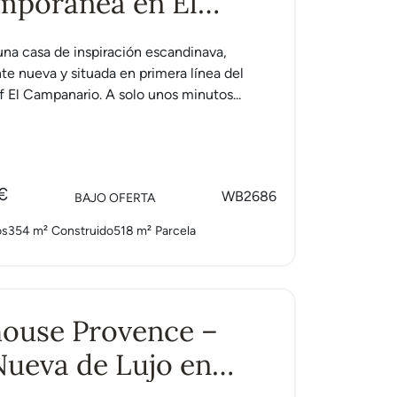
mporánea en El
o
 una casa de inspiración escandinava,
 nueva y situada en primera línea del
 El Campanario. A solo unos minutos...
€
WB2686
BAJO OFERTA
os
354 m²
Construido
518 m²
Parcela
ouse Provence –
ueva de Lujo en