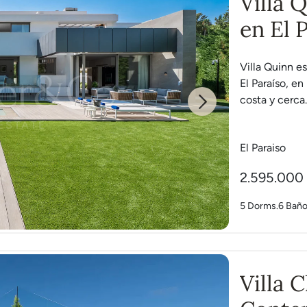
Villa 
en El 
Villa Quinn e
El Paraíso, e
costa y cerca..
Next
El Paraiso
2.595.000
5 Dorms.
6 Bañ
Villa 