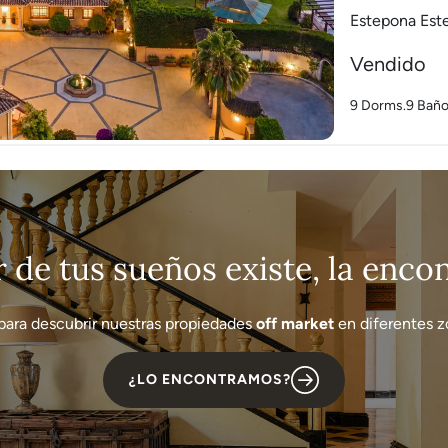
Estepona Est
Vendido
9 Dorms.
9 Bañ
r de tus sueños existe, la enc
para descubrir nuestras propiedades
off market
en diferentes zo
¿LO ENCONTRAMOS?