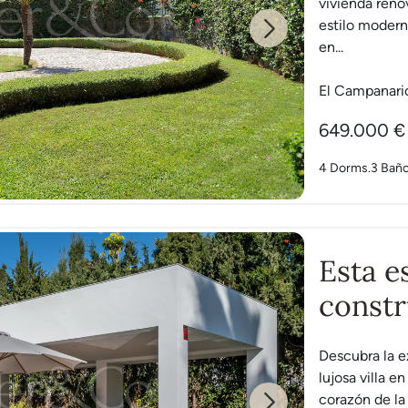
vivienda ren
estilo moder
Next
en...
El Campanari
649.000 €
4 Dorms.
3 Bañ
Esta es
constr
sueños
Descubra la e
campos
lujosa villa e
corazón de la 