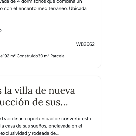
ovada de 4 dormitorios que combina un
no con el encanto mediterráneo. Ubicada
o
WB2662
os
192 m²
Construido
30 m²
Parcela
 la villa de nueva
ucción de sus
, rodeada de
xtraordinaria oportunidad de convertir esta
 de golf y campo en
n la casa de sus sueños, enclavada en el
exclusividad y rodeada de...