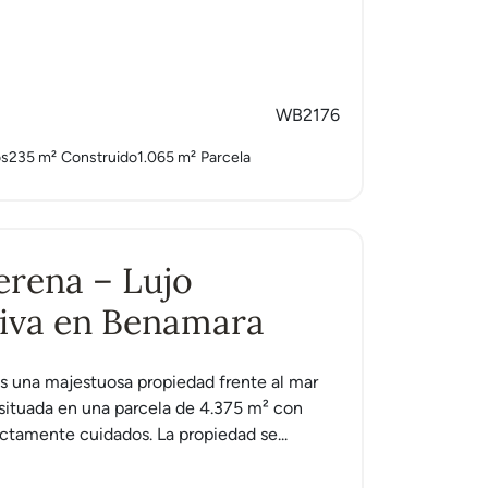
avis
WB2176
os
235 m²
Construido
1.065 m²
Parcela
Serena – Lujo
iva en Benamara
es una majestuosa propiedad frente al mar
situada en una parcela de 4.375 m² con
ectamente cuidados. La propiedad se...