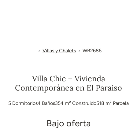
Villas y Chalets
WB2686
Villa Chic – Vivienda
Contemporánea en El Paraiso
5
Dormitorios
4
Baños
354 m²
Construido
518 m²
Parcela
Bajo oferta