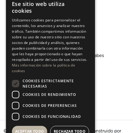
Vender
Ese sitio web utiliza
ENGLISH
cookies
Invertir
ESPAÑOL
Sobre nosotros
Utilizamos cookies para personalizar el
contenido, los anuncios y analizar nuestro
Áreas
tráfico. También compartimos información
sobre su uso de nuestro sitio con nuestros
socios de publicidad y análisis, quienes
Promociones
pueden combinarla con otra información
que les haya proporcionado o que hayan
Departamento de Mercados Árabes
recopilado a partir del uso de sus servicios.
Blog
Más información sobre la política de
cookies
COOKIES ESTRICTAMENTE
CONTACTO
NECESARIAS
COOKIES DE RENDIMIENTO
Instagram
Youtube
COOKIES DE PREFERENCIAS
LinkedIn
COOKIES DE FUNCIONALIDAD
© 2026 · West Property Consultants SL · Construido por
ACEPTAR TODO
RECHAZAR TODO