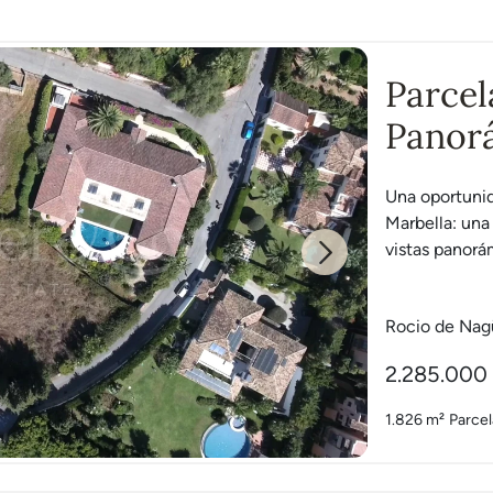
Parcel
Panorá
Oro
Una oportunid
Marbella: una
vistas panorá
Next
Rocio de Nag
2.285.000
1.826 m²
Parcel