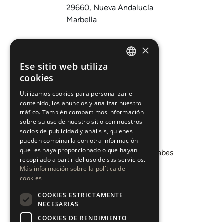
29660, Nueva Andalucía
Marbella
Comprar
×
Vender
Ese sitio web utiliza
ENGLISH
cookies
Invertir
ESPAÑOL
Sobre nosotros
Utilizamos cookies para personalizar el
contenido, los anuncios y analizar nuestro
Áreas
tráfico. También compartimos información
sobre su uso de nuestro sitio con nuestros
socios de publicidad y análisis, quienes
Promociones
pueden combinarla con otra información
que les haya proporcionado o que hayan
Departamento de Mercados Árabes
recopilado a partir del uso de sus servicios.
Blog
Más información sobre la política de
cookies
COOKIES ESTRICTAMENTE
CONTACTO
NECESARIAS
COOKIES DE RENDIMIENTO
Instagram