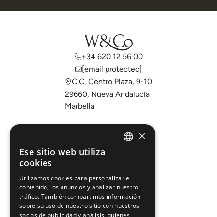
+34 620 12 56 00
[email protected]
C.C. Centro Plaza, 9-10
29660, Nueva Andalucía
Marbella
Comprar
×
Vender
Ese sitio web utiliza
ENGLISH
cookies
Invertir
ESPAÑOL
Sobre nosotros
Utilizamos cookies para personalizar el
contenido, los anuncios y analizar nuestro
Áreas
tráfico. También compartimos información
sobre su uso de nuestro sitio con nuestros
socios de publicidad y análisis, quienes