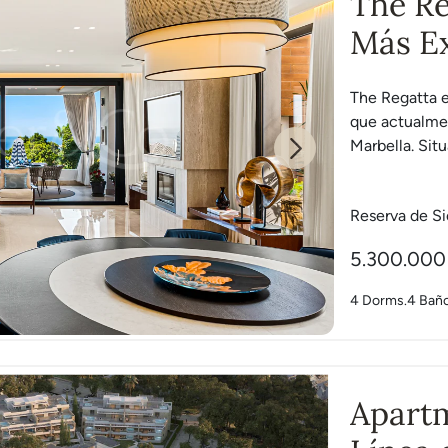
The Re
Más Ex
Blanc
The Regatta e
que actualmen
Marbella. Situ
Next
Reserva de Si
5.300.000
4 Dorms.
4 Bañ
Apart