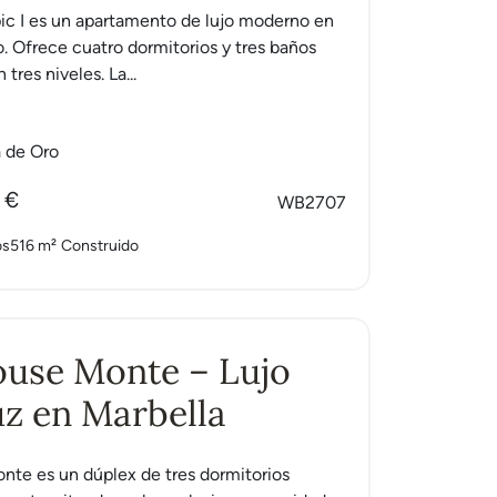
ic I es un apartamento de lujo moderno en
o. Ofrece cuatro dormitorios y tres baños
 tres niveles. La...
a de Oro
 €
WB2707
os
516 m²
Construido
ouse Monte – Lujo
z en Marbella
te es un dúplex de tres dormitorios