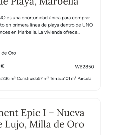
de Playa, Marbella
O es una oportunidad única para comprar
to en primera línea de playa dentro de UNO
ces en Marbella. La vivienda ofrece...
a de Oro
 €
WB2850
os
236 m²
Construido
57 m²
Terraza
101 m²
Parcela
ent Epic I – Nueva
e Lujo, Milla de Oro