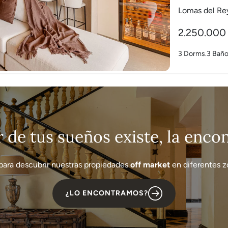
Lomas del Re
2.250.000
3 Dorms.
3 Bañ
r de tus sueños existe, la enc
para descubrir nuestras propiedades
off market
en diferentes zo
¿LO ENCONTRAMOS?