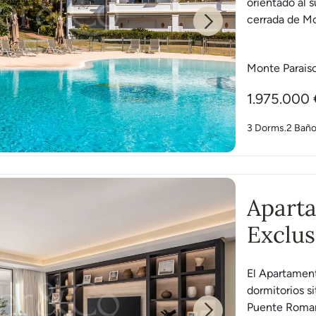
orientado al 
cerrada de Mon
Next
Monte Parais
1.975.000 
3 Dorms.
2 Bañ
Aparta
Exclus
Roma
El Apartament
dormitorios s
Puente Roman