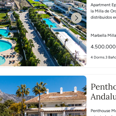
Apartment Ep
la Milla de Or
distribuidos en
Next
Marbella Mill
4.500.000
4 Dorms.
3 Bañ
Penth
Andalu
Penthouse Mon