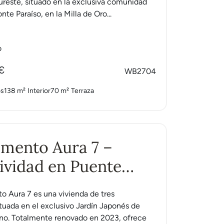
sureste, situado en la exclusiva comunidad
te Paraíso, en la Milla de Oro...
o
€
WB2704
os
138 m²
Interior
70 m²
Terraza
mento Aura 7 –
ividad en Puente
no
o Aura 7 es una vivienda de tres
ituada en el exclusivo Jardín Japonés de
o. Totalmente renovado en 2023, ofrece