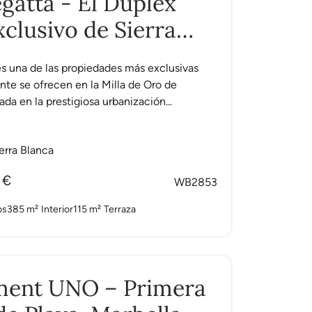
gatta - El Duplex
clusivo de Sierra
a
s una de las propiedades más exclusivas
te se ofrecen en la Milla de Oro de
ada en la prestigiosa urbanización...
erra Blanca
 €
WB2853
os
385 m²
Interior
115 m²
Terraza
ment UNO – Primera