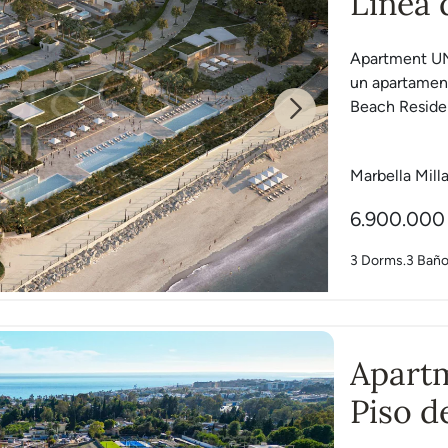
Línea 
Apartment UN
un apartamen
Beach Residen
Next
Marbella Mill
6.900.000
3 Dorms.
3 Bañ
Apartm
Piso d