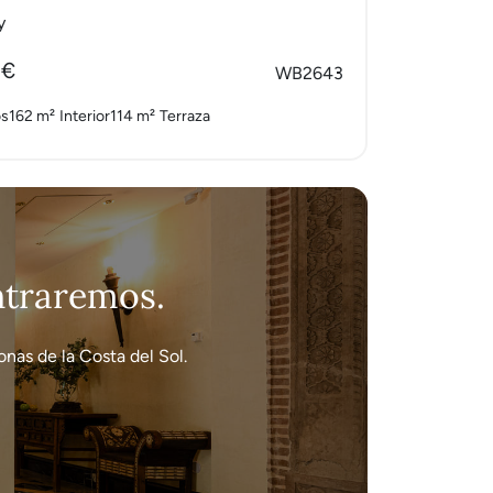
y
 €
WB2643
os
162 m²
Interior
114 m²
Terraza
ontraremos.
nas de la Costa del Sol.