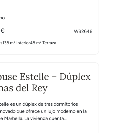
no
 €
WB2648
os
138 m²
Interior
48 m²
Terraza
use Estelle – Dúplex
as del Rey
elle es un dúplex de tres dormitorios
novado que ofrece un lujo moderno en la
e Marbella. La vivienda cuenta...