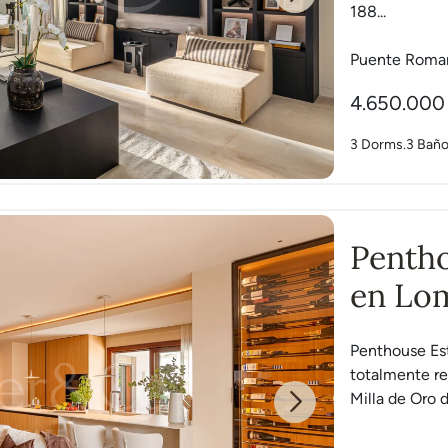
Next
188...
Puente Roma
4.650.000
3 Dorms.
3 Bañ
Pentho
en Lom
Penthouse Est
totalmente re
Milla de Oro d
Next