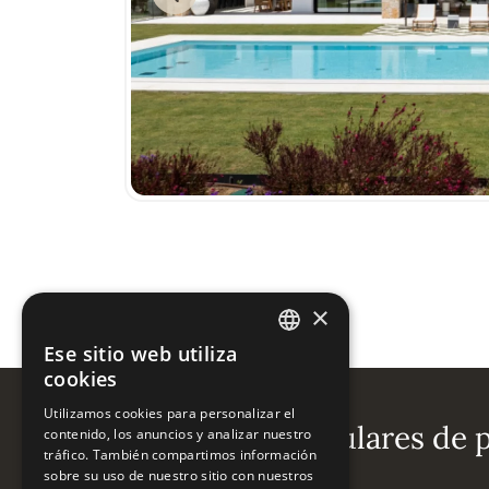
Previous
×
Ese sitio web utiliza
ENGLISH
cookies
ESPAÑOL
Utilizamos cookies para personalizar el
Búsquedas populares de p
contenido, los anuncios y analizar nuestro
tráfico. También compartimos información
sobre su uso de nuestro sitio con nuestros