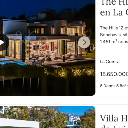
The Hi
en La 
The Hills 12 e
Benahavís, si
1.451 m² const
Next
La Quinta
18.650.00
8 Dorms.
8 Bañ
Villa 