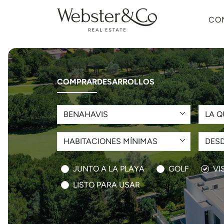
CO
COMPRAR
DESARROLLOS
BENAHAVIS
LA Q
HABITACIONES MÍNIMAS
DESD
JUNTO A LA PLAYA
GOLF
VI
LISTO PARA USAR