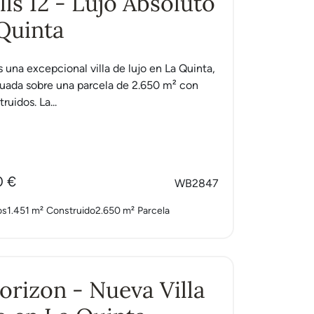
lls 12 - Lujo Absoluto
Quinta
s una excepcional villa de lujo en La Quinta,
tuada sobre una parcela de 2.650 m² con
ruidos. La...
0 €
WB2847
os
1.451 m²
Construido
2.650 m²
Parcela
Horizon - Nueva Villa