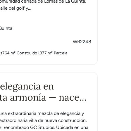
comunidad cerrada de Lomas de La Quinta,
alle del golf y...
Quinta
WB2248
os
764 m²
Construido
1.377 m²
Parcela
 elegancia en
ta armonía — nace
lla icónica
na extraordinaria mezcla de elegancia y
extraordinaria villa de nueva construcción,
 el renombrado GC Studios. Ubicada en una