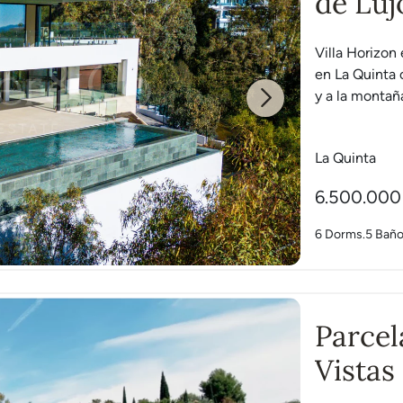
de Luj
Villa Horizon
en La Quinta 
y a la montaña
Next
La Quinta
6.500.000
6 Dorms.
5 Bañ
Parcel
Vistas