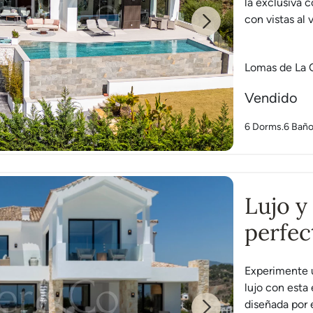
la exclusiva 
con vistas al v
Next
Lomas de La 
Vendido
6 Dorms.
6 Bañ
Lujo y
perfec
una vi
Experimente u
lujo con esta 
diseñada por