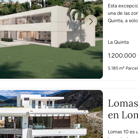
Esta excepcio
una de las zo
Quinta, a sol
Next
La Quinta
1.200.000
5.185 m²
Parcel
Lomas 
en Lom
Lomas 10 es u