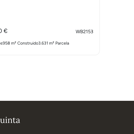
0 €
WB2153
os
958 m²
Construido
3.631 m²
Parcela
uinta