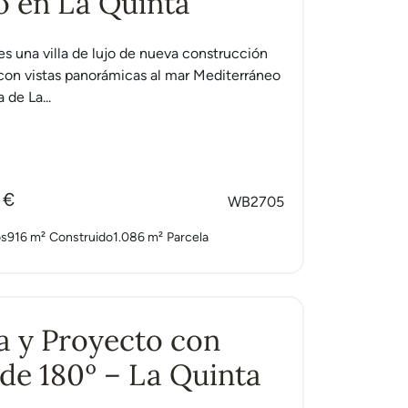
o en La Quinta
 es una villa de lujo de nueva construcción
con vistas panorámicas al mar Mediterráneo
 de La...
 €
WB2705
os
916 m²
Construido
1.086 m²
Parcela
a y Proyecto con
 de 180º – La Quinta