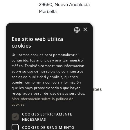
29660, Nueva Andalucía
Marbella
Comprar
×
Vender
Ese sitio web utiliza
ENGLISH
cookies
Invertir
ESPAÑOL
Sobre nosotros
Utilizamos cookies para personalizar el
contenido, los anuncios y analizar nuestro
Áreas
tráfico. También compartimos información
sobre su uso de nuestro sitio con nuestros
socios de publicidad y análisis, quienes
Promociones
pueden combinarla con otra información
que les haya proporcionado o que hayan
Departamento de Mercados Árabes
recopilado a partir del uso de sus servicios.
Blog
Más información sobre la política de
cookies
COOKIES ESTRICTAMENTE
CONTACTO
NECESARIAS
COOKIES DE RENDIMIENTO
Instagram