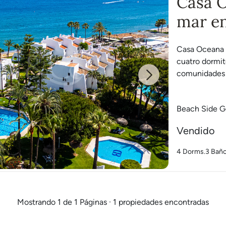
Casa O
mar en
Casa Oceana 
cuatro dormito
comunidades c
Next
Beach Side G
Vendido
4 Dorms.
3 Bañ
Mostrando 1 de 1 Páginas · 1 propiedades encontradas