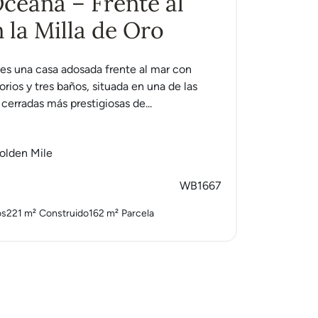
ceana – Frente al
 la Milla de Oro
es una casa adosada frente al mar con
rios y tres baños, situada en una de las
erradas más prestigiosas de...
olden Mile
WB1667
os
221 m²
Construido
162 m²
Parcela