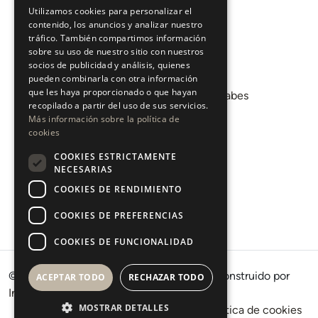
ESPAÑOL
Sobre nosotros
Utilizamos cookies para personalizar el
contenido, los anuncios y analizar nuestro
Áreas
tráfico. También compartimos información
sobre su uso de nuestro sitio con nuestros
socios de publicidad y análisis, quienes
Promociones
pueden combinarla con otra información
que les haya proporcionado o que hayan
Departamento de Mercados Árabes
recopilado a partir del uso de sus servicios.
Blog
Más información sobre la política de
cookies
COOKIES ESTRICTAMENTE
CONTACTO
NECESARIAS
COOKIES DE RENDIMIENTO
Instagram
Youtube
COOKIES DE PREFERENCIAS
LinkedIn
COOKIES DE FUNCIONALIDAD
© 2026 · West Property Consultants SL · Construido por
ACEPTAR TODO
RECHAZAR TODO
Inmoba
MOSTRAR DETALLES
Términos de uso
Política de Privacidad
Política de cookies