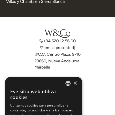
Villas y Chalets en Sierra Blanca
+34 620 12 56 00
[email protected]
C.C. Centro Plaza, 9-10
29660, Nueva Andalucía
Marbella
Comprar
×
Vender
Ese sitio web utiliza
ENGLISH
cookies
Invertir
ESPAÑOL
Sobre nosotros
Utilizamos cookies para personalizar el
contenido, los anuncios y analizar nuestro
Áreas