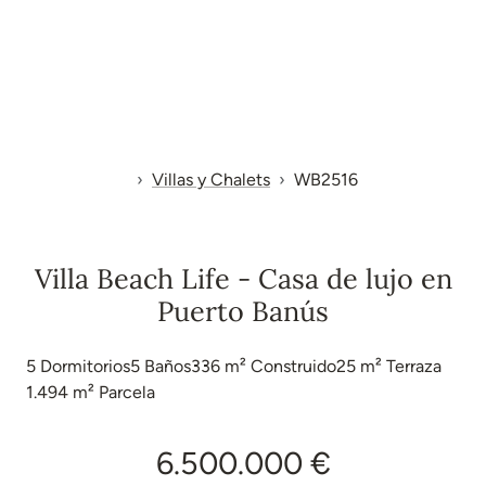
Villas y Chalets
WB2516
Villa Beach Life - Casa de lujo en
Puerto Banús
5
Dormitorios
5
Baños
336 m²
Construido
25 m²
Terraza
1.494 m²
Parcela
6.500.000 €