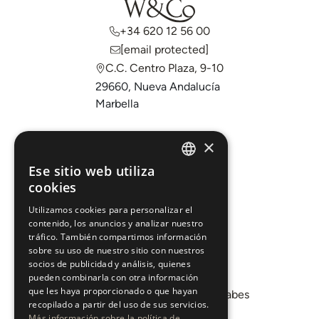
+34 620 12 56 00
[email protected]
C.C. Centro Plaza, 9-10
29660, Nueva Andalucía
Marbella
Comprar
×
Vender
Ese sitio web utiliza
ENGLISH
cookies
Invertir
ESPAÑOL
Sobre nosotros
Utilizamos cookies para personalizar el
contenido, los anuncios y analizar nuestro
Áreas
tráfico. También compartimos información
sobre su uso de nuestro sitio con nuestros
socios de publicidad y análisis, quienes
Promociones
pueden combinarla con otra información
que les haya proporcionado o que hayan
Departamento de Mercados Árabes
recopilado a partir del uso de sus servicios.
Blog
Más información sobre la política de