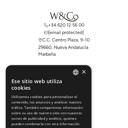
+34 620 12 56 00
[email protected]
C.C. Centro Plaza, 9-10
29660, Nueva Andalucía
Marbella
Comprar
×
Vender
Ese sitio web utiliza
ENGLISH
cookies
Invertir
ESPAÑOL
Sobre nosotros
Utilizamos cookies para personalizar el
contenido, los anuncios y analizar nuestro
Áreas
tráfico. También compartimos información
sobre su uso de nuestro sitio con nuestros
socios de publicidad y análisis, quienes
Promociones
pueden combinarla con otra información