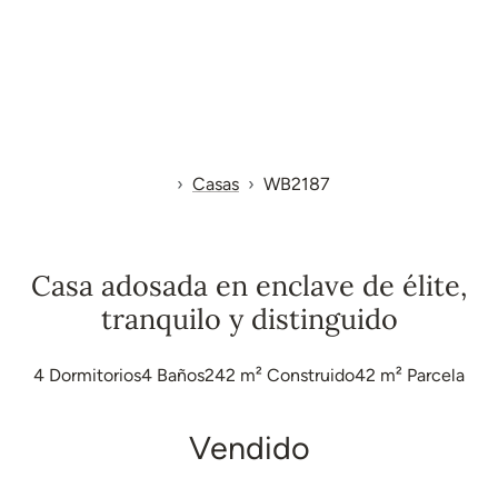
Casas
WB2187
Casa adosada en enclave de élite,
tranquilo y distinguido
4
Dormitorios
4
Baños
242 m²
Construido
42 m²
Parcela
Vendido