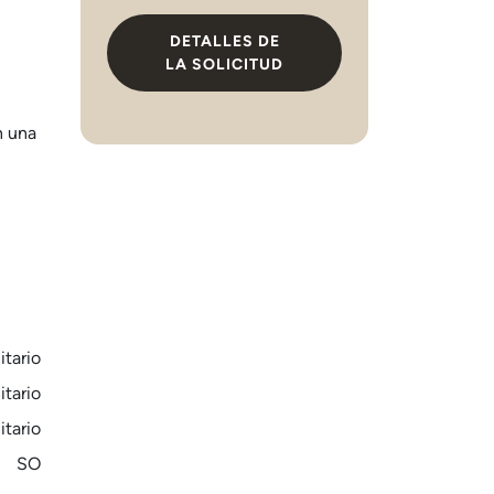
DETALLES DE
LA SOLICITUD
n una
tario
tario
tario
SO