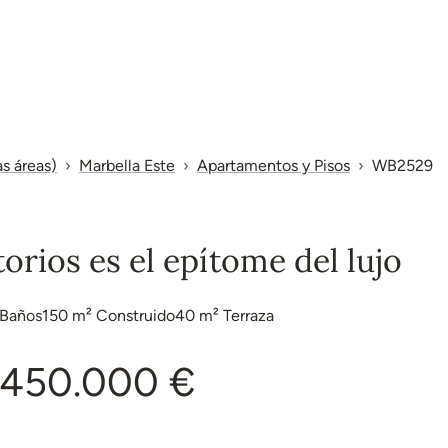
as áreas)
Marbella Este
Apartamentos y Pisos
WB2529
orios es el epítome del lujo
Baños
150 m²
Construido
40 m²
Terraza
.450.000 €