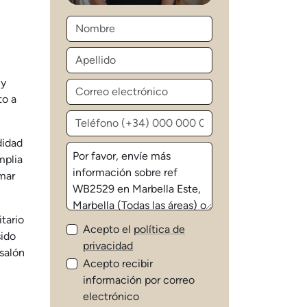
 y
to a
didad
mplia
 mar
tario
Acepto el
política de
sido
privacidad
salón
Acepto recibir
información por correo
electrónico