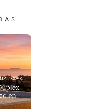
DAS
LLA (TODAS
Dúplex
eo en