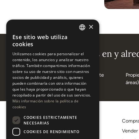
×
Ese sitio web utiliza
ENGLISH
cookies
ESPAÑOL
Áreas populares en y alre
Utilizamos cookies para personalizar el
contenido, los anuncios y analizar nuestro
tráfico. También compartimos información
sobre su uso de nuestro sitio con nuestros
Propiedades en Marbella Este
Propi
socios de publicidad y análisis, quienes
áreas)
pueden combinarla con otra información
que les haya proporcionado o que hayan
recopilado a partir del uso de sus servicios.
Más información sobre la política de
cookies
COOKIES ESTRICTAMENTE
Compra
NECESARIAS
+34 620 12 56 00
Vender
COOKIES DE RENDIMIENTO
[email protected]