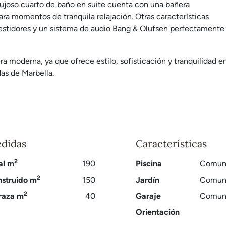
 lujoso cuarto de baño en suite cuenta con una bañera
ra momentos de tranquila relajación. Otras características
vestidores y un sistema de audio Bang & Olufsen perfectamente
ra moderna, ya que ofrece estilo, sofisticación y tranquilidad e
as de Marbella.
didas
Características
2
al m
190
Piscina
Comuni
2
struido m
150
Jardín
Comuni
2
raza m
40
Garaje
Comuni
Orientación