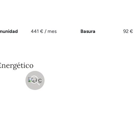
munidad
441 € / mes
Basura
92 €
Energético