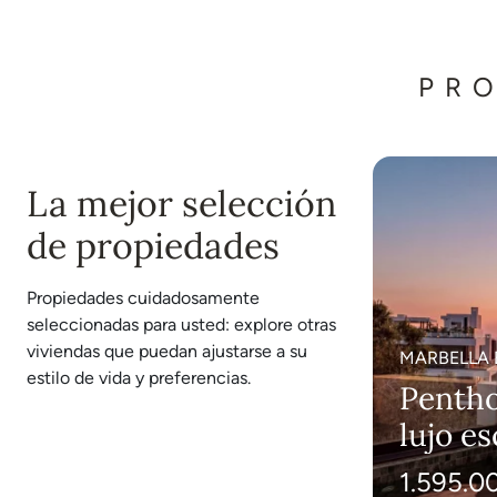
PR
La mejor selección
de propiedades
Propiedades cuidadosamente
seleccionadas para usted: explore otras
viviendas que puedan ajustarse a su
MARBELLA 
estilo de vida y preferencias.
LAS ÁREAS
Penth
lujo e
Marbel
1.595.0