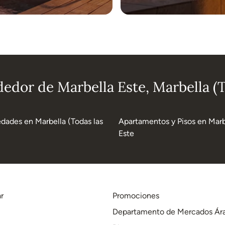
dedor de Marbella Este, Marbella (T
edades en Marbella (Todas las
Apartamentos y Pisos en Marb
Este
r
Promociones
Departamento de Mercados Ár