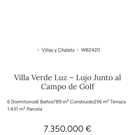
Villas y Chalets
WB2420
Villa Verde Luz – Lujo Junto al
Campo de Golf
6
Dormitorios
6
Baños
789 m²
Construido
256 m²
Terraza
1.431 m²
Parcela
7.350.000 €