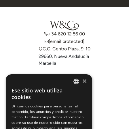
+34 620 12 56 00
[email protected]
C.C. Centro Plaza, 9-10
29660, Nueva Andalucía
Marbella
Comprar
×
Vender
Ese sitio web utiliza
ENGLISH
cookies
Invertir
ESPAÑOL
Sobre nosotros
Utilizamos cookies para personalizar el
contenido, los anuncios y analizar nuestro
Áreas
tráfico. También compartimos información
sobre su uso de nuestro sitio con nuestros
socios de publicidad y análisis, quienes