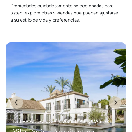
Propiedades cuidadosamente seleccionadas para
usted: explore otras viviendas que puedan ajustarse
a su estilo de vida y preferencias.
NUEVA ANDALUCIA, MARBELLA (TODAS LAS
ÁREAS)
Villa Oasis – Arquitectura