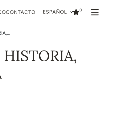
0
ESPAÑOL
CO
CONTACTO
IA,…
HISTORIA,
A