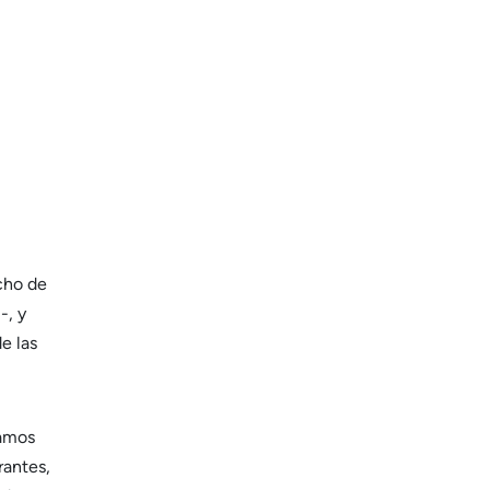
cho de
-, y
e las
tamos
rantes,