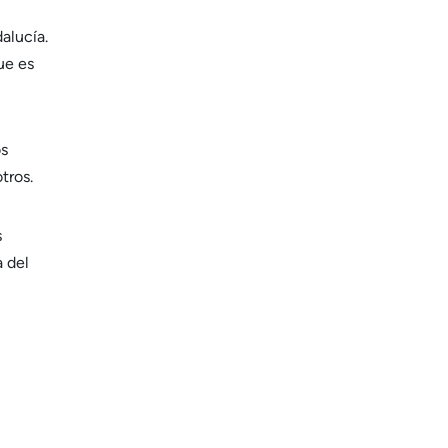
alucía.
ue es
os
tros.
s
a del