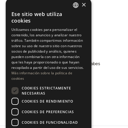
Comprar
×
Vender
Ese sitio web utiliza
ENGLISH
cookies
Invertir
ESPAÑOL
Sobre nosotros
Utilizamos cookies para personalizar el
contenido, los anuncios y analizar nuestro
Áreas
tráfico. También compartimos información
sobre su uso de nuestro sitio con nuestros
socios de publicidad y análisis, quienes
Promociones
pueden combinarla con otra información
que les haya proporcionado o que hayan
Departamento de Mercados Árabes
recopilado a partir del uso de sus servicios.
Blog
Más información sobre la política de
cookies
COOKIES ESTRICTAMENTE
CONTACTO
NECESARIAS
COOKIES DE RENDIMIENTO
Instagram
Youtube
COOKIES DE PREFERENCIAS
LinkedIn
COOKIES DE FUNCIONALIDAD