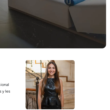
cional
 y les