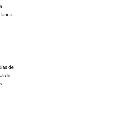
a
Blanca.
días de
ca de
s