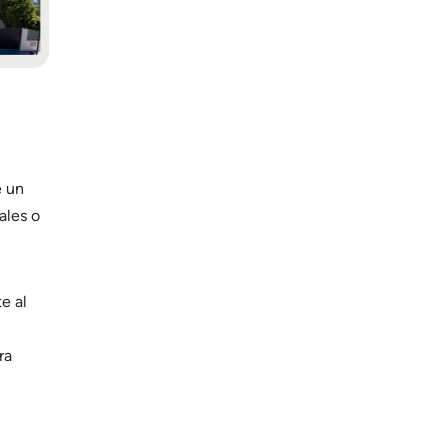
é un
ales o
e al
ra