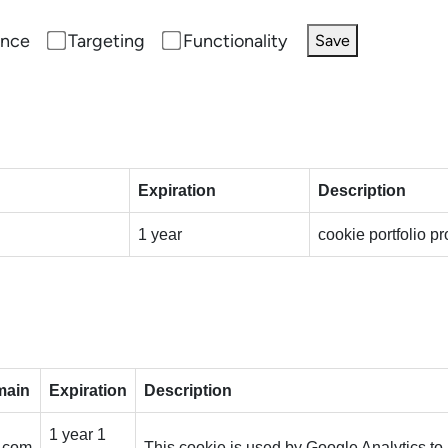
ance
Targeting
Functionality
Save
Expiration
Description
1 year
cookie portfolio p
main
Expiration
Description
1 year 1
.com
This cookie is used by Google Analytics to 