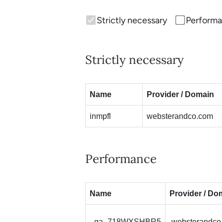
Strictly necessary
Perform
Strictly necessary
Name
Provider / Domain
inmpfl
websterandco.com
Performance
Name
Provider / Do
_ga_718WXSHBR5
.websterandco