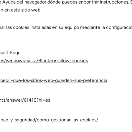
 Ayuda del navegador dónde puedes encontrar instrucciones. 
n en este sitio web.
nar las cookies instaladas en su equipo mediante la configuraci
osoft Edge:
es/windows-vista/Block-or-allow-cookies
impedir-que-los-sitios-web-guarden-sus-preferencia
nts/answer/61416?hl=es
acidad-y-seguridad/como-gestionar-las-cookies/